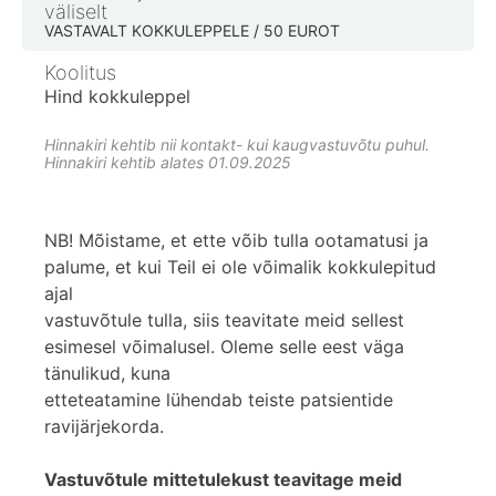
väliselt
VASTAVALT KOKKULEPPELE / 50 EUROT
Koolitus
Hind kokkuleppel
Hinnakiri kehtib nii kontakt- kui kaugvastuvõtu puhul.
Hinnakiri kehtib alates 01.09.2025
NB! Mõistame, et ette võib tulla ootamatusi ja
palume, et kui Teil ei ole võimalik kokkulepitud
ajal
vastuvõtule tulla, siis teavitate meid sellest
esimesel võimalusel. Oleme selle eest väga
tänulikud, kuna
etteteatamine lühendab teiste patsientide
ravijärjekorda.
Vastuvõtule mittetulekust teavitage meid